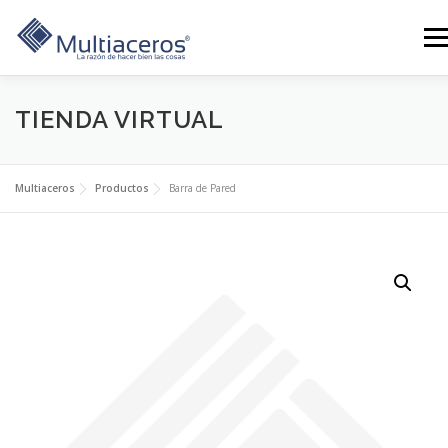
Saltar
al
Men
contenido
TIENDA VIRTUAL
LÍNEAS
GALERÍA
SERVICIOS
CONTÁCTANOS
BLOG
TIENDA
NOSOTROS
0 PRODUCTOS
Multiaceros
Productos
Barra de Pared