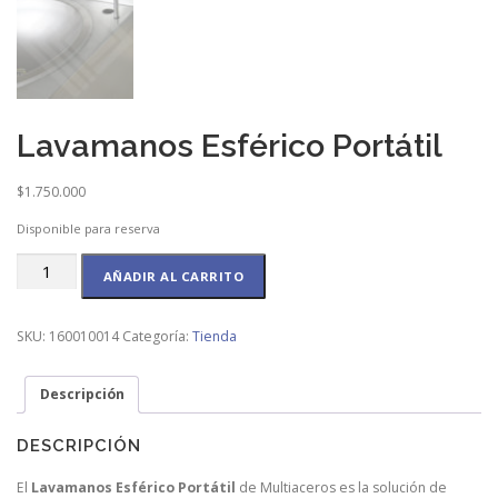
Lavamanos Esférico Portátil
$
1.750.000
Disponible para reserva
Lavamanos
AÑADIR AL CARRITO
Esférico
Portátil
cantidad
SKU:
160010014
Categoría:
Tienda
Descripción
DESCRIPCIÓN
El
Lavamanos Esférico Portátil
de Multiaceros es la solución de