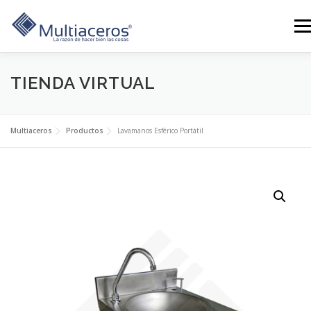
Saltar
al
Men
contenido
TIENDA VIRTUAL
LÍNEAS
GALERÍA
SERVICIOS
CONTÁCTANOS
BLOG
TIENDA
NOSOTROS
0 PRODUCTOS
Multiaceros
Productos
Lavamanos Esférico Portátil