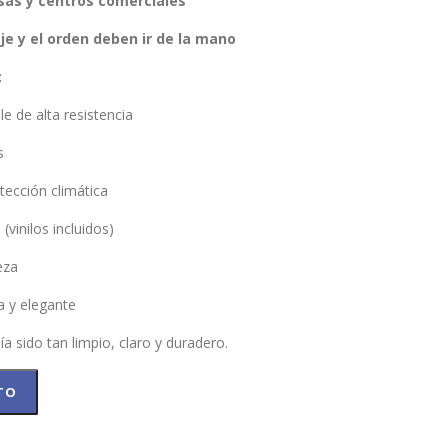
esas y centros comerciales
je y el orden deben ir de la mano
:
e de alta resistencia
s
tección climática
(vinilos incluidos)
eza
a y elegante
a sido tan limpio, claro y duradero.
TO