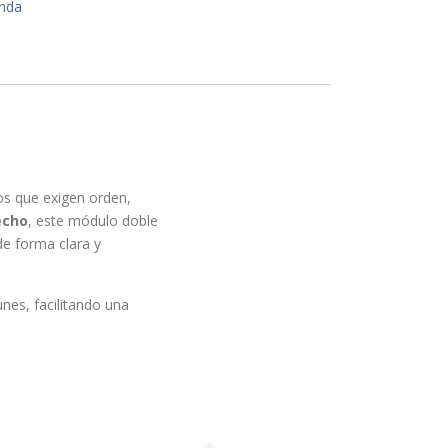
enda
tos que exigen orden,
echo
, este módulo doble
de forma clara y
nes, facilitando una