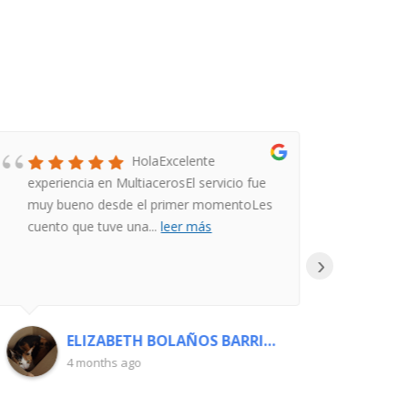
HolaExcelente
experiencia en MultiacerosEl servicio fue
calid
muy bueno desde el primer momentoLes
cuento que tuve una
...
leer más
›
ELIZABETH BOLAÑOS BARRIOS
4 months ago