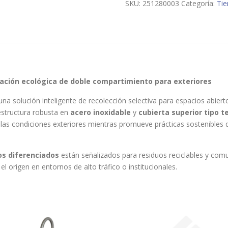
cantidad
SKU:
251280003
Categoría:
Ti
ación ecológica de doble compartimiento para exteriores
una solución inteligente de recolección selectiva para espacios abier
estructura robusta en
acero inoxidable
y
cubierta superior tipo t
 las condiciones exteriores mientras promueve prácticas sostenibles 
s diferenciados
están señalizados para residuos reciclables y comu
l origen en entornos de alto tráfico o institucionales.