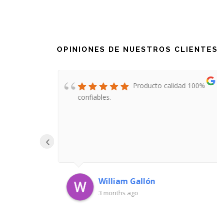
OPINIONES DE NUESTROS CLIENTE
ón un
Producto calidad 100%
confiables.
‹
William Gallón
3 months ago