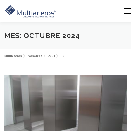
Saltar
al
Men
contenido
LÍNEAS
GALERÍA
SERVICIOS
CONTÁCTANOS
MES:
OCTUBRE 2024
BLOG
TIENDA
NOSOTROS
0 PRODUCTOS
Multiaceros
Nosotros
2024
10