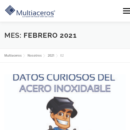
Saltar
al
Men
contenido
LÍNEAS
GALERÍA
SERVICIOS
CONTÁCTANOS
MES:
FEBRERO 2021
BLOG
TIENDA
NOSOTROS
0 PRODUCTOS
Multiaceros
Nosotros
2021
02