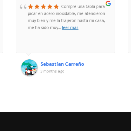
Compré una tabla para
picar en acero inoxidable, me atendieron
muy bien y me la trajeron hasta mi casa,
me ha sido muy
...
leer más
Sebastían Carreño
3 months ago