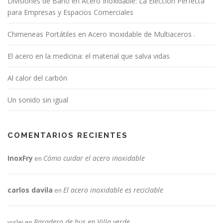
Divisiones de Baño en Acero Inoxidable: La Elección Perfecta
para Empresas y Espacios Comerciales
Chimeneas Portátiles en Acero Inoxidable de Multiaceros .
El acero en la medicina: el material que salva vidas
Al calor del carbón
Un sonido sin igual
COMENTARIOS RECIENTES
InoxFry
Cómo cuidar el acero inoxidable
en
carlos davila
El acero inoxidable es reciclable
en
Paradero de bus en Villa verde.
yurlei
en