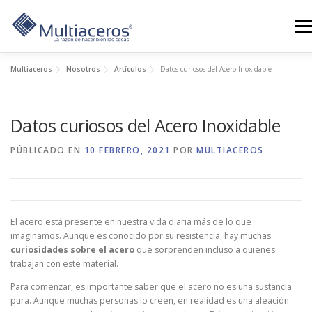
Saltar
al
Men
contenido
Multiaceros
Nosotros
Artículos
Datos curiosos del Acero Inoxidable
LÍNEAS
GALERÍA
SERVICIOS
CONTÁCTANOS
Datos curiosos del Acero Inoxidable
BLOG
TIENDA
NOSOTROS
0 PRODUCTOS
PÚBLICADO EN
10 FEBRERO, 2021
POR
MULTIACEROS
El acero está presente en nuestra vida diaria más de lo que
imaginamos. Aunque es conocido por su resistencia, hay muchas
curiosidades sobre el acero
que sorprenden incluso a quienes
trabajan con este material.
Para comenzar, es importante saber que el acero no es una sustancia
pura. Aunque muchas personas lo creen, en realidad es una aleación